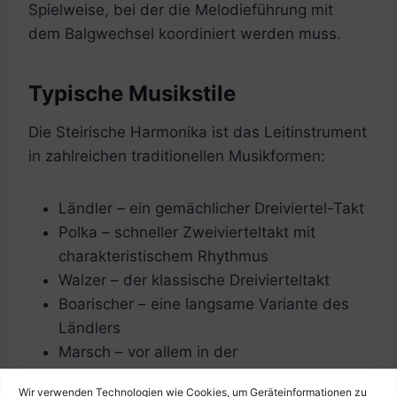
Spielweise, bei der die Melodieführung mit
dem Balgwechsel koordiniert werden muss.
Typische Musikstile
Die Steirische Harmonika ist das Leitinstrument
in zahlreichen traditionellen Musikformen:
Ländler – ein gemächlicher Dreiviertel-Takt
Polka – schneller Zweivierteltakt mit
charakteristischem Rhythmus
Walzer – der klassische Dreivierteltakt
Boarischer – eine langsame Variante des
Ländlers
Marsch – vor allem in der
Blasmusiktradition
Wir verwenden Technologien wie Cookies, um Geräteinformationen zu