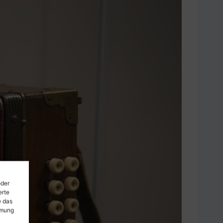
oder
erte
e das
mmung