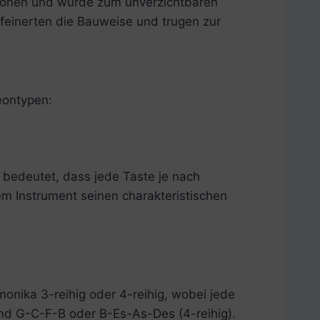
egionen und wurde zum unverzichtbaren
rfeinerten die Bauweise und trugen zur
eontypen:
 bedeutet, dass jede Taste je nach
em Instrument seinen charakteristischen
rmonika 3-reihig oder 4-reihig, wobei jede
und G-C-F-B oder B-Es-As-Des (4-reihig).