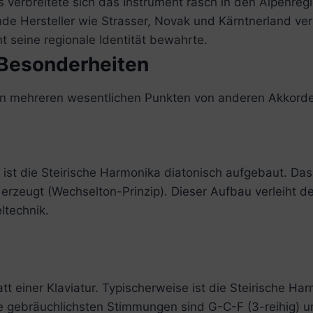
s verbreitete sich das Instrument rasch in den Alpenr
nde Hersteller wie Strasser, Novak und Kärntnerland ve
 seine regionale Identität bewahrte.
 Besonderheiten
h in mehreren wesentlichen Punkten von anderen Akkord
t die Steirische Harmonika diatonisch aufgebaut. Das
erzeugt (Wechselton-Prinzip). Dieser Aufbau verleiht d
ltechnik.
tt einer Klaviatur. Typischerweise ist die Steirische Ha
ie gebräuchlichsten Stimmungen sind G-C-F (3-reihig) 